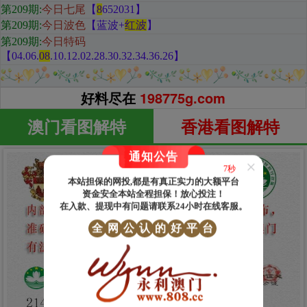
第209期:
今日七尾
【
8
652031
】
第209期:
今日波色
【蓝
波+
红波
】
第209期:
今日特码
【04.06.
08
.10.12.02.28.30.32.34.36.26
】
好料尽在
198775g.com
澳门看图解特
香港看图解特
通知公告
×
6秒
本站担保的网投,都是有真正实力的大额平台
资金安全本站全程担保！放心投注！
在入款、提现中有问题请联系24小时在线客服。
全
网
公
认
的
好
平
台