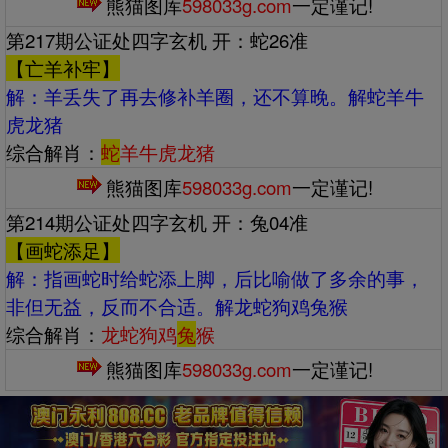
熊猫图库
598033g.com
一定谨记!
第217期公证处四字玄机 开：蛇26准
【亡羊补牢】
解：‌‌羊丢失了再去修补羊圈，还不算晚。解蛇羊牛
虎龙猪
综合解肖：
蛇
羊牛虎龙猪
熊猫图库
598033g.com
一定谨记!
第214期公证处四字玄机 开：兔04准
【画蛇添足】
解：‌‌指画蛇时给蛇添上脚，后比喻做了多余的事，
非但无益，反而不合适。解龙蛇狗鸡兔猴
综合解肖：
龙蛇狗鸡
兔
猴
熊猫图库
598033g.com
一定谨记!