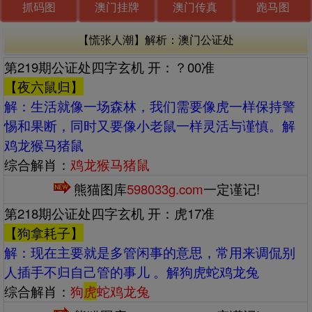
抓码图
澳门挂牌
澳门传真
跑马图
【慌张人潮】解析：澳门公证处
第219期公证处四字玄机 开：？00准
【夜六鼠归】
解：‌‌生活就像一场森林，我们需要像虎一样保持警
惕和果断，同时又要像小老鼠一样灵活与谨慎。‌‌解
鸡龙猴马猪鼠
综合解肖：
鸡龙猴马猪鼠
熊猫图库
598033g.com
一定谨记!
第218期公证处四字玄机 开：虎17准
【狗拿耗子】
解：‌‌现在主要就是‌多管闲事‌的意思，常用来调侃别
人插手不归自己管的事儿 。‌‌解狗虎蛇鸡龙兔
综合解肖：
狗
虎
蛇鸡龙兔