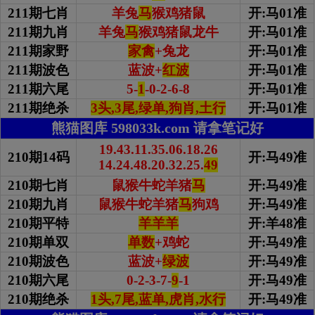
211期七肖
羊兔
马
猴鸡猪鼠
开:马01准
211期九肖
羊兔
马
猴鸡猪鼠龙牛
开:马01准
211期家野
家禽
+兔龙
开:马01准
211期波色
蓝波+
红波
开:马01准
211期
六尾
5-
1
-0-2-6-8
开:马01准
211期绝杀
3头,3尾,绿单,狗肖,土行
开:马01准
熊猫图库 598033k.com 请拿笔记好
19.43.11.35.06.18.26
210期14码
开:马49准
14.24.48.20.32.25.
49
210期七肖
鼠猴牛蛇羊猪
马
开:马49准
210期九肖
鼠猴牛蛇羊猪
马
狗鸡
开:马49准
210期平特
羊羊羊
开:羊48准
210期单双
单数
+鸡蛇
开:马49准
210期波色
蓝波+
绿波
开:马49准
210期
六尾
0-2-3-7-
9
-1
开:马49准
210期绝杀
1头,7尾,蓝单,虎肖,水行
开:马49准