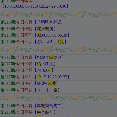
第219期:
今日特码
【10.01.03.05.06.12.34.25.27.29.30.36
】
第218期
:
今日六肖
【羊猪狗鸡蛇龙
】
第218期:
今日平特
【
虎
头
蛇
尾
】
第218期:
今日平码
【
02
.06.05.03.36.39
】
第218期:
今日三头
【
2头、4头、
1头
】
第217期
:
今日六肖
【狗鸡羊
蛇
龙马
】
第217期:
今日平特
【
鸡
飞狗跳
】
第217期:
今日七尾
【741023
6
】
第217期:
今日平码
【
12
.15.16.20.32.33
】
第217期:
今日波色
【绿
波+
蓝波
】
第217期:
今日行数
【水
、木、
金
】
第215期
:
今日六肖
【羊
蛇
龙兔虎牛
】
第215期:
今日平特
【
牛
鬼
蛇
神
】