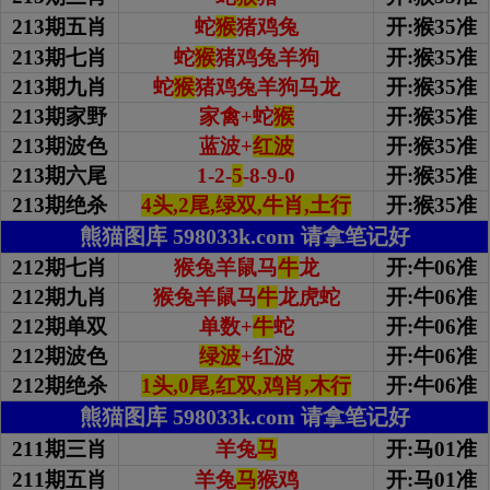
213期五肖
蛇
猴
猪鸡兔
开:猴35准
213期七肖
蛇
猴
猪鸡兔羊狗
开:猴35准
213期九肖
蛇
猴
猪鸡兔羊狗马龙
开:猴35准
213期家野
家禽+蛇
猴
开:猴35准
213期波色
蓝波+
红波
开:猴35准
213期
六尾
1-2-
5
-8-9-0
开:猴35准
213期绝杀
4头,2尾,绿双,牛肖,土行
开:猴35准
熊猫图库 598033k.com 请拿笔记好
212期七肖
猴兔羊鼠马
牛
龙
开:牛06准
212期九肖
猴兔羊鼠马
牛
龙虎蛇
开:牛06准
212期单双
单数+
牛
蛇
开:牛06准
212期波色
绿波
+红波
开:牛06准
212期绝杀
1头,0尾,红双,鸡肖,木行
开:牛06准
熊猫图库 598033k.com 请拿笔记好
211期三肖
羊兔
马
开:马01准
211期五肖
羊兔
马
猴鸡
开:马01准