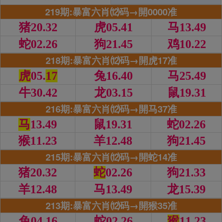
219期:暴富六肖⑿码→開0000准
猪20.32
虎05.41
马13.49
蛇02.26
狗21.45
鸡10.22
218期:暴富六肖⑿码→開虎17准
虎
05.
17
兔16.40
马25.49
牛30.42
龙03.15
鼠19.31
216期:暴富六肖⑿码→開马37准
马
13.49
鼠19.31
蛇02.26
猴11.23
羊12.48
狗21.45
215期:暴富六肖⑿码→開蛇14准
猪20.32
蛇
02.26
狗21.33
羊12.48
马13.49
龙15.39
213期:暴富六肖⑿码→開猴35准
兔04.16
蛇02.26
猴
11.23