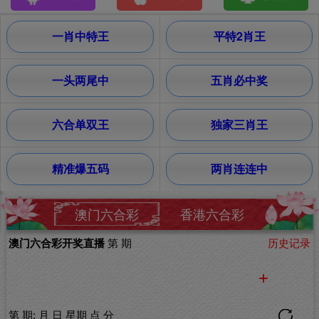
一肖中特王
平特2肖王
一头两尾中
五肖必中奖
六合单双王
独家三肖王
精准爆五码
两肖连连中
澳门六合彩
香港六合彩