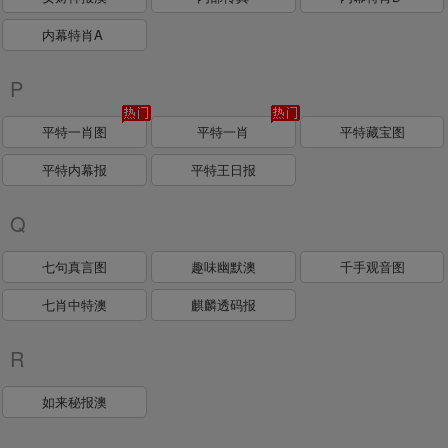
内幕特肖A
P
平特一肖图
平特一肖
平特藏宝图
平特内幕报
平特王日报
Q
七句真言图
趣味幽默澳
千手观音图
七肖中特澳
麒麟透码报
R
如来秘报澳