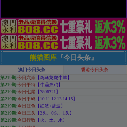
熊猫图库
『今日头条』
澳门今日头条
香港今日头条
第219期
:
今日六肖
【鸡马龙虎牛羊
】
第219期:
今日平特
【牛鼎烹鸡
】
第219期:
今日七尾
【7896321
】
第219期:
今日平码
【
10.11.12.13.14.15
】
第219期:
今日波色
【红
波+蓝波
】
第219期:
今日三头
【
2头、0头、1头
】
第219期:
今日行数
【火
、土、水
】