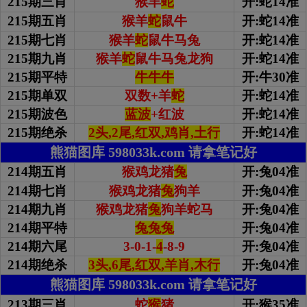
215期三肖
猴羊
蛇
开:蛇14准
215期五肖
猴羊
蛇
鼠牛
开:蛇14准
215期七肖
猴羊
蛇
鼠牛马兔
开:蛇14准
215期九肖
猴羊
蛇
鼠牛马兔龙狗
开:蛇14准
215期平特
牛牛牛
开:牛30准
215期单双
双数+羊
蛇
开:蛇14准
215期波色
蓝波
+红波
开:蛇14准
215期绝杀
2头,2尾,红双,鸡肖,土行
开:蛇14准
熊猫图库 598033k.com 请拿笔记好
214期五肖
猴鸡龙猪
兔
开:兔04准
214期七肖
猴鸡龙猪
兔
狗羊
开:兔04准
214期九肖
猴鸡龙猪
兔
狗羊蛇马
开:兔04准
214期平特
兔兔兔
开:兔04准
214期
六尾
3-0-1-
4
-8-9
开:兔04准
214期绝杀
3头,6尾,红双,羊肖,木行
开:兔04准
熊猫图库 598033k.com 请拿笔记好
213期三肖
蛇
猴
猪
开:猴35准