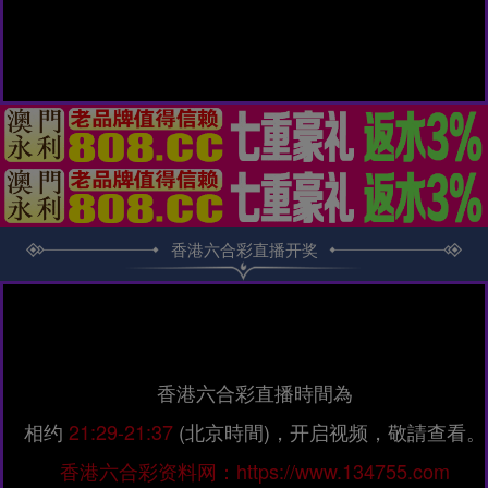
香港六合彩直播开奖
香港六合彩直播時間為
相约
21:29-21:37
(北京時間)，开启视频，敬請查看。
香港六合彩资料网：https://www.134755.com