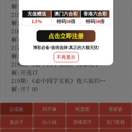
充值赠送
澳门六合彩
香港六合彩
1.5%
特码
58
倍
特码
58
倍
点击立即注册
博彩必备!值得选择!真正的大额无忧!
不再显示
公证处
四不像
蛇蛋图
管家婆
鬼谷子
白小姐
雷锋四字
龙门客栈