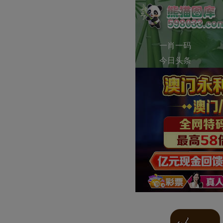
一肖一码
今日头条