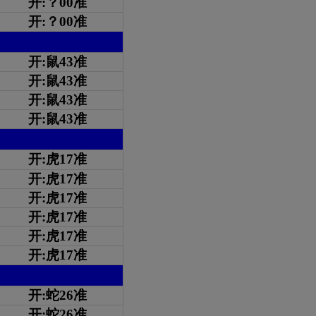
开:？00准
开:？00准
开:鼠43准
开:鼠43准
开:鼠43准
开:鼠43准
开:虎17准
开:虎17准
开:虎17准
开:虎17准
开:虎17准
开:虎17准
开:蛇26准
开:蛇26准