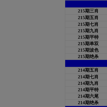
215期三肖
215期五肖
215期七肖
215期九肖
215期平特
215期单双
215期波色
215期绝杀
214期五肖
214期七肖
214期九肖
214期平特
214期
六尾
214期绝杀