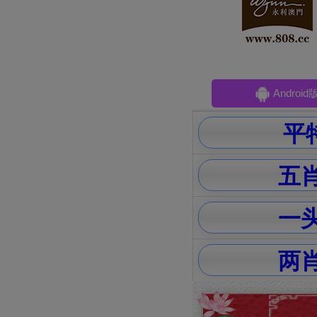
Android
平
五
一
两