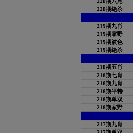
220期
六尾
220期绝杀
219期九肖
219期家野
219期波色
219期绝杀
218期五肖
218期七肖
218期九肖
218期平特
218期单双
218期家野
217期九肖
217期单双