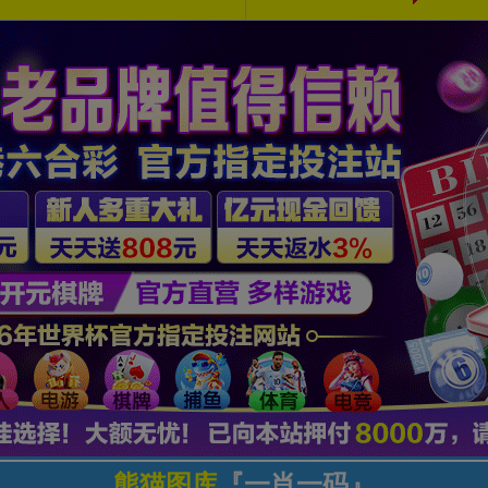
熊猫图库
『一肖一码』