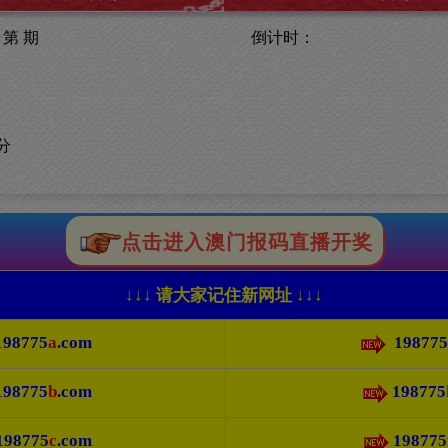
点击进入澳门报码直播开奖
↓↓↓ 请大家记住新网址 ↓↓↓
98775
a
.com
198775
98775
b
.com
198775
198775
c
.com
198775