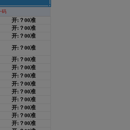
一码
开:？00准
开:？00准
开:？00准
开:？00准
开:？00准
开:？00准
开:？00准
开:？00准
开:？00准
开:？00准
开:？00准
开:？00准
开:？00准