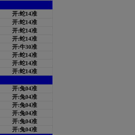
开:蛇14准
开:蛇14准
开:蛇14准
开:蛇14准
开:牛30准
开:蛇14准
开:蛇14准
开:蛇14准
开:兔04准
开:兔04准
开:兔04准
开:兔04准
开:兔04准
开:兔04准