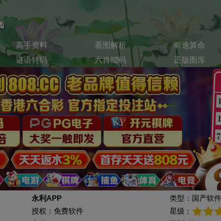
高手资料
看图解析
前途算命
谜语特码
六肖⑿码
正版图库
永利APP
类型：国产软
授权：免费软件
星级：