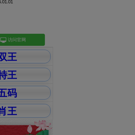
01.01
访问官网
双王
特王
五码
肖王