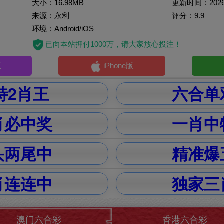
大小：16.98MB
更新时间：2026.
来源：永利
评分：9.9
环境：Android/iOS
已向本站押付1000万，请大家放心投注！
版
iPhone版
特2肖王
六合单
肖必中奖
一肖中
头两尾中
精准爆
肖连连中
独家三
澳门六合彩
香港六合彩